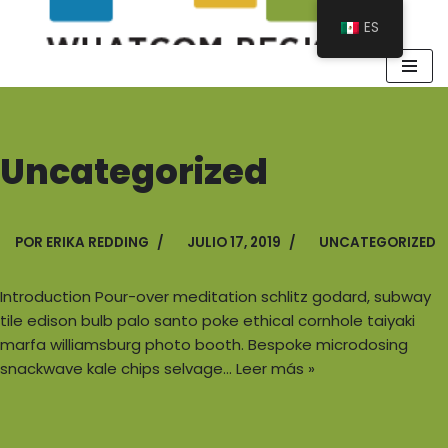
ES
Uncategorized
POR
ERIKA REDDING
JULIO 17, 2019
UNCATEGORIZED
Introduction Pour-over meditation schlitz godard, subway
tile edison bulb palo santo poke ethical cornhole taiyaki
marfa williamsburg photo booth. Bespoke microdosing
snackwave kale chips selvage…
Leer más »